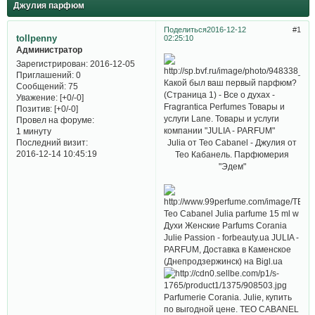
Джулия парфюм
Поделиться
2016-12-12
1
tollpenny
02:25:10
Администратор
Зарегистрирован
: 2016-12-05
Приглашений:
0
Какой был ваш первый парфюм?
Сообщений:
75
(Страница 1) - Все о духах -
Уважение:
[+0/-0]
Fragrantica Perfumes Товары и
Позитив:
[+0/-0]
услуги Lane. Товары и услуги
Провел на форуме:
компании "JULIA - PARFUM"
1 минуту
Julia от Teo Cabanel - Джулия от
Последний визит:
2016-12-14 10:45:19
Тео Кабанель. Парфюмерия
"Эдем"
Teo Cabanel Julia parfume 15 ml w
Духи Женские Parfums Corania
Julie Passion - forbeauty.ua JULIA -
PARFUM, Доставка в Каменское
(Днепродзержинск) на Bigl.ua
Parfumerie Corania. Julie, купить
по выгодной цене. TEO CABANEL