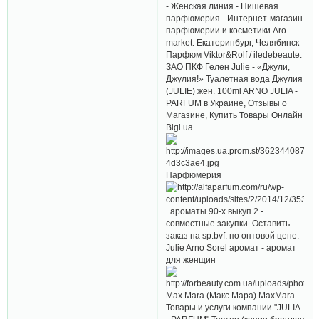
- Женская линия - Нишевая
парфюмерия - Интернет-магазин
парфюмерии и косметики Aro-
market. Екатеринбург, Челябинск
Парфюм Viktor&Rolf / iledebeaute.
ЗАО ПКФ Гелен Julie - «Джули,
Джулия!» Туалетная вода Джулия
(JULIE) жен. 100ml ARNO JULIA -
PARFUM в Украине, Отзывы о
Магазине, Купить Товары Онлайн
Bigl.ua
Парфюмерия
ароматы 90-х выкуп 2 -
совместные закупки. Оставить
заказ на sp.bvf. по оптовой цене.
Julie Arno Sorel аромат - аромат
для женщин
Max Mara (Макс Мара) MaxMara.
Товары и услуги компании "JULIA