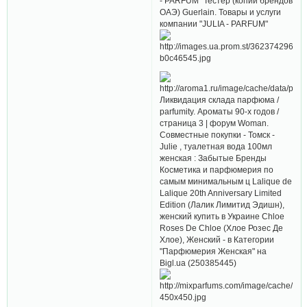
- PARFUM" Тестер (копии брендов
ОАЭ) Guerlain. Товары и услуги
компании "JULIA - PARFUM"
Ликвидация склада парфюма /
parfumity. Ароматы 90-х годов /
страница 3 | форум Woman.
Совместные покупки - Томск -
Julie , туалетная вода 100мл
женская : Забытые Бренды
Косметика и парфюмерия по
самым минимальным ц Lalique de
Lalique 20th Anniversary Limited
Edition (Лалик Лимитид Эдишн),
женский купить в Украине Сhloe
Roses De Chloe (Хлое Розес Де
Хлое), Женский - в Категории
"Парфюмерия Женская" на
Bigl.ua (250385445)